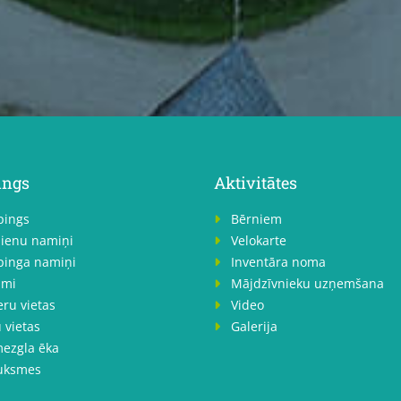
ings
Aktivitātes
ings
Bērniem

dienu namiņi
Velokarte

inga namiņi
Inventāra noma

ami
Mājdzīvnieku uzņemšana

eru vietas
Video

 vietas
Galerija

ezgla ēka
uksmes