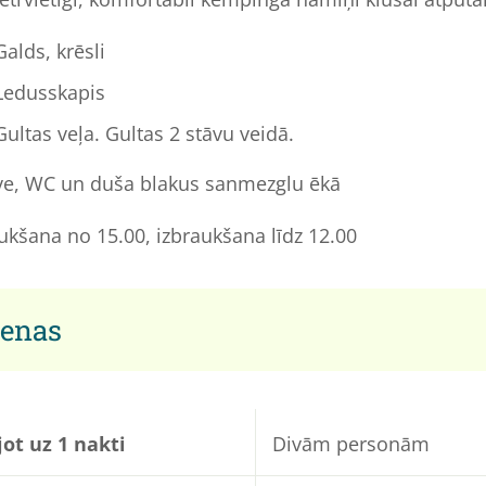
Galds, krēsli
Ledusskapis
Gultas veļa. Gultas 2 stāvu veidā.
ve, WC un duša blakus sanmezglu ēkā
ukšana no 15.00, izbraukšana līdz 12.00
enas
jot uz 1 nakti
Divām personām