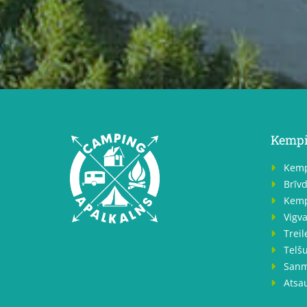
Kemp
Kemp

Brīv

Kemp

Vigv

Treil

Telšu

Sanm

Atsa
