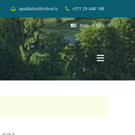
apalkalns@inbox.lv
+371 29 448 188


ENG
|
DEU

i dabā.