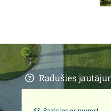
Radušies jautāju

Sazinies ar mums!
