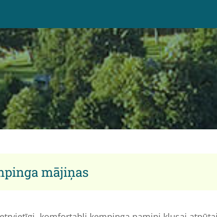
pinga mājiņas
četrvietīgi, komfortabli kempinga namiņi klusai atpūta