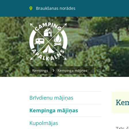
Braukšanas norādes

Kempings
Kempinga mājiņas
Brīvdienu mājiņas
Kem
Kempinga mājiņas
Kupolmājas
Trīs 