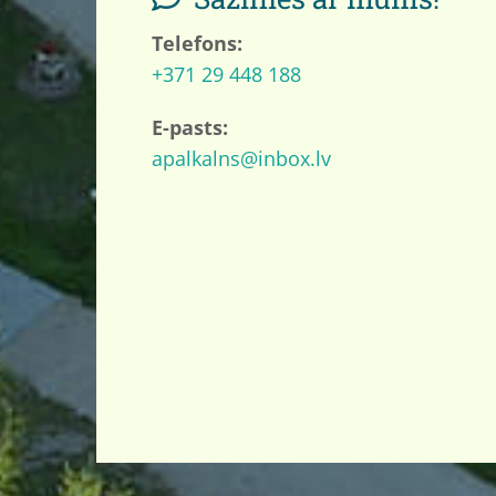
Telefons:
+371 29 448 188
E-pasts:
apalkalns@inbox.lv