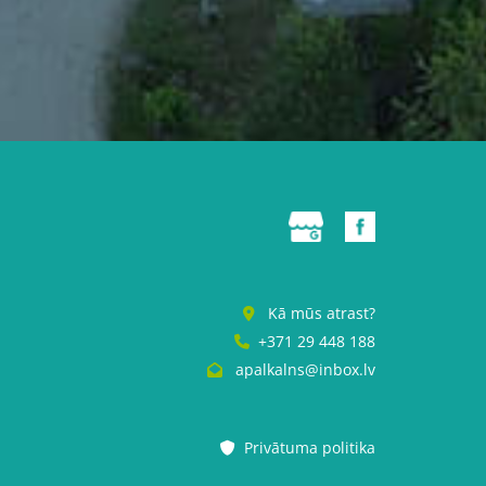
Kā mūs atrast?

+371 29 448 188

apalkalns@inbox.lv

Privātuma politika
