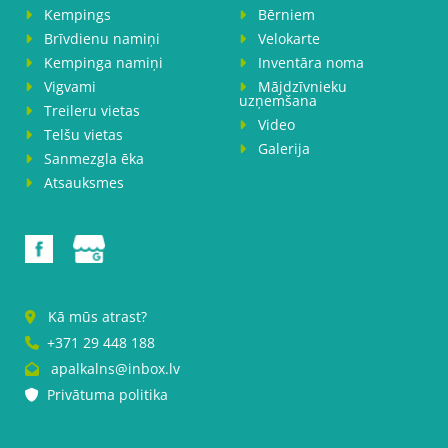
Kempings
Bērniem


Brīvdienu namiņi
Velokarte


Kempinga namiņi
Inventāra noma


Vigvami
Mājdzīvnieku


uzņemšana
Treileru vietas

Video

Telšu vietas

Galerija

Sanmezgla ēka

Atsauksmes

Kā mūs atrast?

+371 29 448 188

apalkalns@inbox.lv

Privātuma politika
