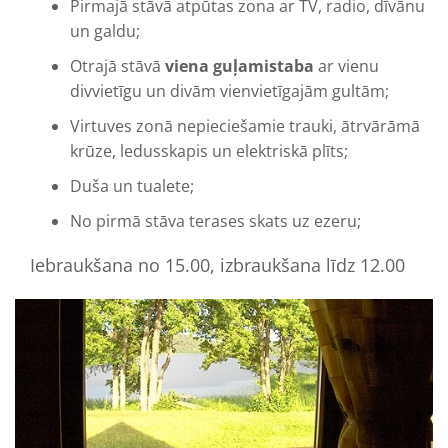
Pirmajā stāvā atpūtas zona ar TV, radio, dīvānu
un galdu;
Otrajā stāvā
viena guļamistaba
ar vienu
divvietīgu un divām vienvietīgajām gultām;
Virtuves zonā nepieciešamie trauki, ātrvārāmā
krūze, ledusskapis un elektriskā plīts;
Duša un tualete;
No pirmā stāva terases skats uz ezeru;
Iebraukšana no 15.00, izbraukšana līdz 12.00