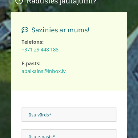
Radušies jautājumi?

Sazinies ar mums!

Telefons:
+371 29 448 188
E-pasts:
apalkalns@inbox.lv