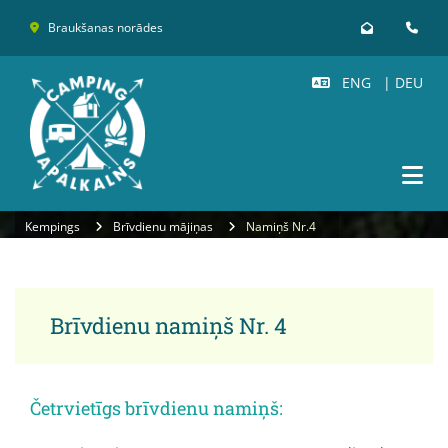
Braukšanas norādes



ENG
|
DEU

Kempings
Brīvdienu mājiņas
Namiņš Nr.4
Brīvdienu namiņš Nr. 4
Četrvietīgs brīvdienu namiņš: